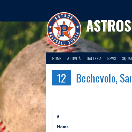
Skip
to
content
ASTROS
HOME
ATTIVITÀ
GALLERIA
NEWS
SQUA
12
Bechevolo, Sa
#
Nome