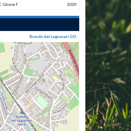
C Girone F
2020
Ronchi dei Legionari GO